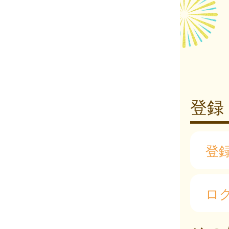
登録
登
ロ