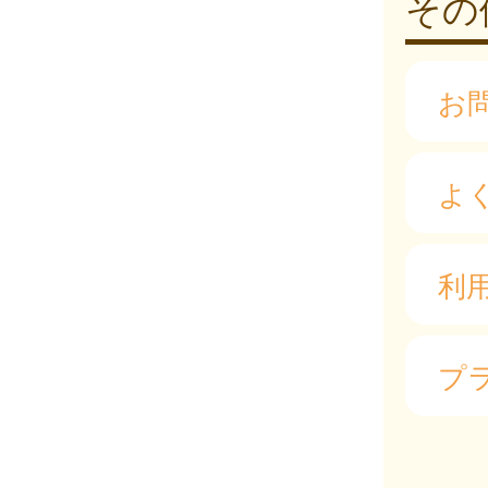
その
お
よ
利
プ