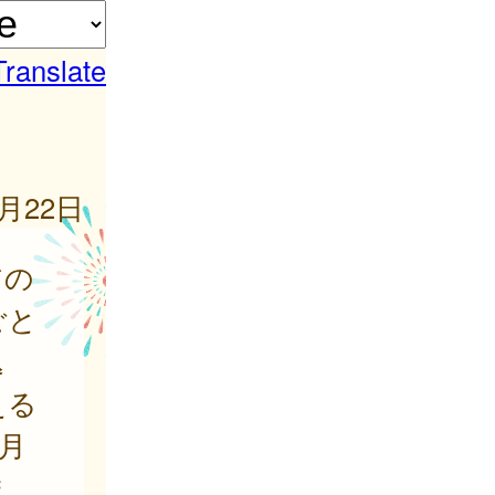
Translate
5月22日
アの
ごと
込
える
月
ま