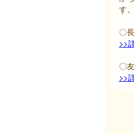
す
〇
>>
〇
>>