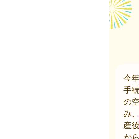
今
手
の
み
産後
か