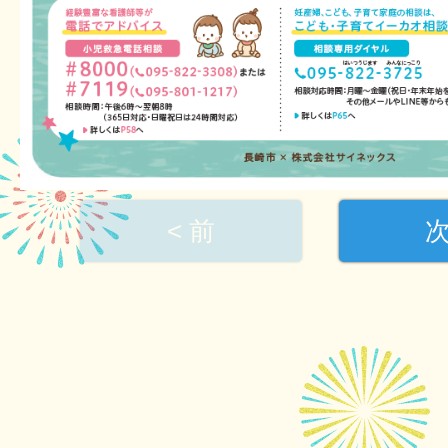
< 前
次