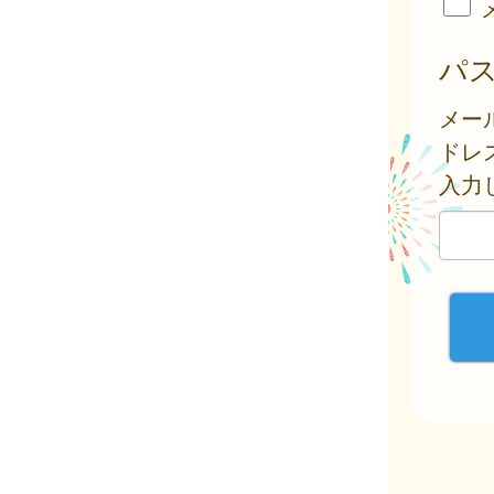
パ
メー
ドレ
入力