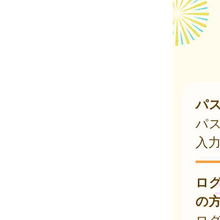
パ
パ
入
ロ
の
ログ