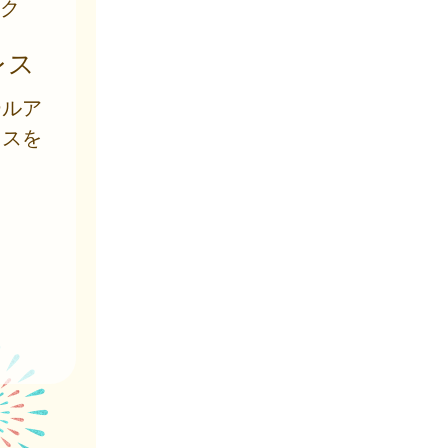
ク
レス
ールア
レスを