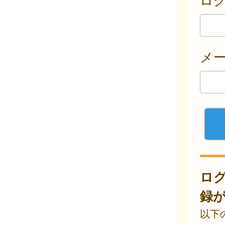
メ
ロ
録
以下