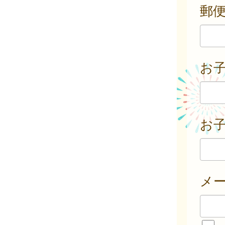
郵
お
お子
メ