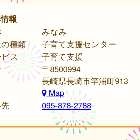
本情報
称
みなみ
設の種類
子育て支援センター
ービス
子育て支援
所
〒8500994
長崎県長崎市竿浦町913
Map
絡先
095-878-2788