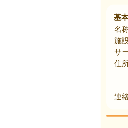
基
名
施
サ
住
連