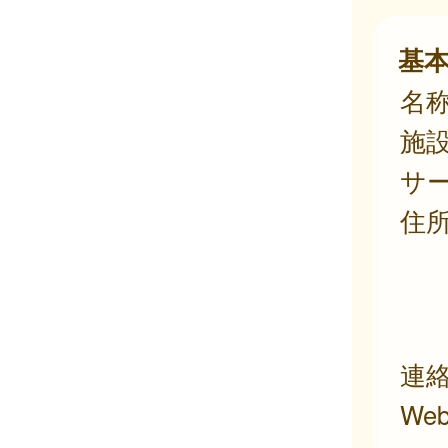
基
名
施
サ
住
連
We