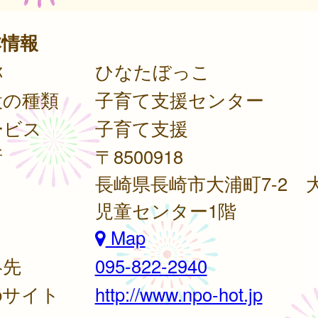
本情報
称
ひなたぼっこ
設の種類
子育て支援センター
ービス
子育て支援
所
〒8500918
長崎県長崎市大浦町7-2 
児童センター1階
Map
絡先
095-822-2940
bサイト
http://www.npo-hot.jp