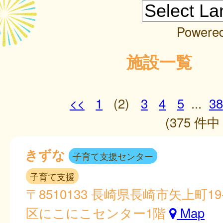
Powere
施設一覧
<<
1
(2)
3
4
5
...
38
(375 件中 
きずな
子育て支援センター
子育て支援
〒8510133 長崎県長崎市矢上町1
区にこにこセンター1階
Map