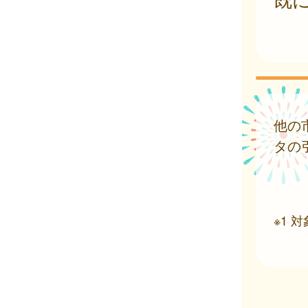
他の
タの
※1