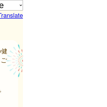
Translate
の健
をご
で