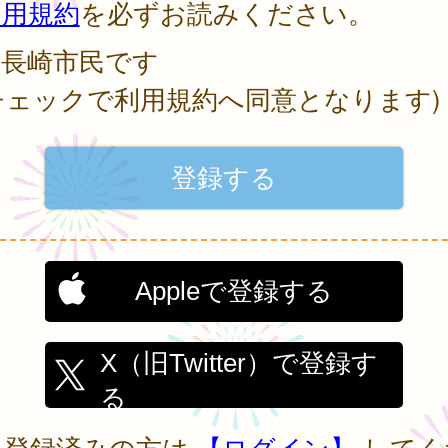
利用規約
を必ずお読みください。
長崎市民です
チェックで利用規約へ同意となります)
Appleで登録する
X（旧Twitter）で登録す
る
に登録済みの方は
【ログイン】
してく