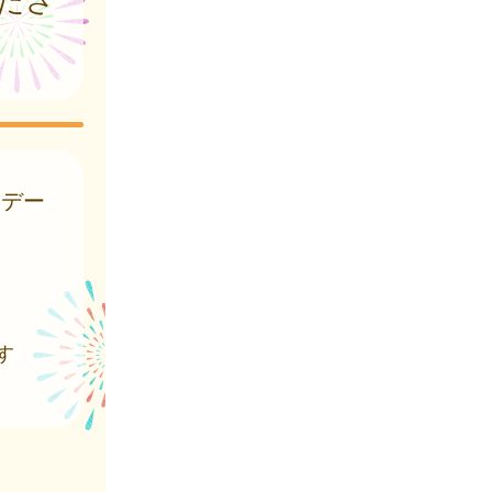
はデー
す