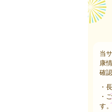
当
康
確
・
・
す