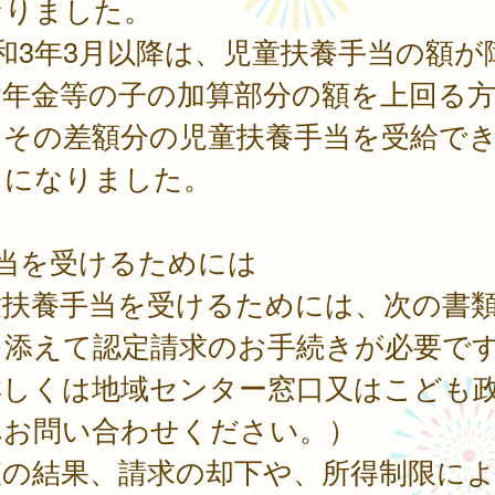
なりました。
和3年3月以降は、児童扶養手当の額が
礎年金等の子の加算部分の額を上回る
、その差額分の児童扶養手当を受給で
うになりました。
手当を受けるためには
童扶養手当を受けるためには、次の書
を添えて認定請求のお手続きが必要で
詳しくは地域センター窓口又はこども
へお問い合わせください。）
査の結果、請求の却下や、所得制限に