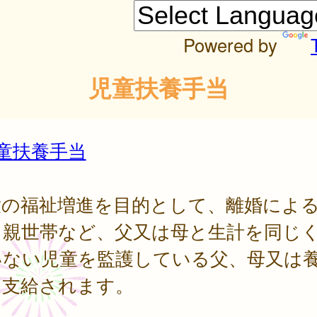
Powered by
児童扶養手当
童扶養手当
童の福祉増進を目的として、離婚によ
り親世帯など、父又は母と生計を同じ
いない児童を監護している父、母又は
に支給されます。