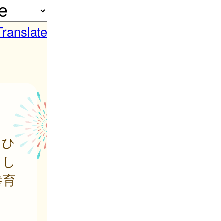
Translate
るひ
くし
養育