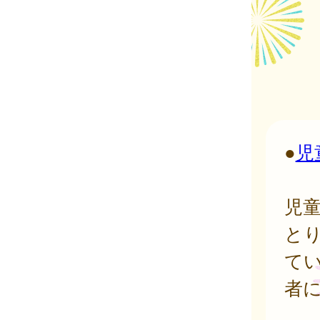
●
児
児
と
て
者