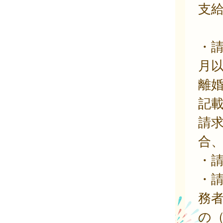
支
・
月
離
記
請
合
・
・
務
の