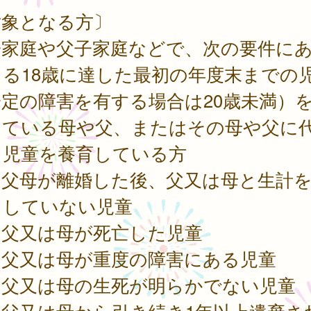
対象となる方〕
子家庭や父子家庭などで、次の要件に
まる18歳に達した最初の年度末までの
定の障害を有する場合は20歳未満）
している母や父、またはその母や父に
て児童を養育している方
．父母が離婚した後、父又は母と生計
くしていない児童
．父又は母が死亡した児童
．父又は母が重度の障害にある児童
．父又は母の生死が明らかでない児童