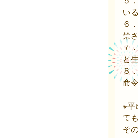
５
い
６
禁
７
と
８
命
※平
て
そ