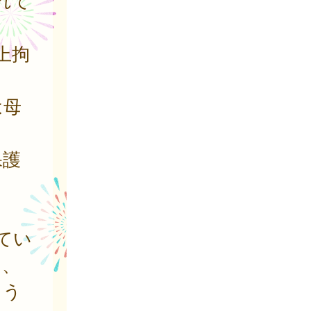
れて
上拘
は母
保護
てい
は、
よう