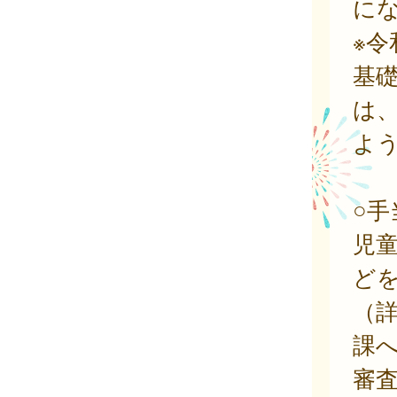
に
※令
基
は
よ
○
児
ど
（
課
審