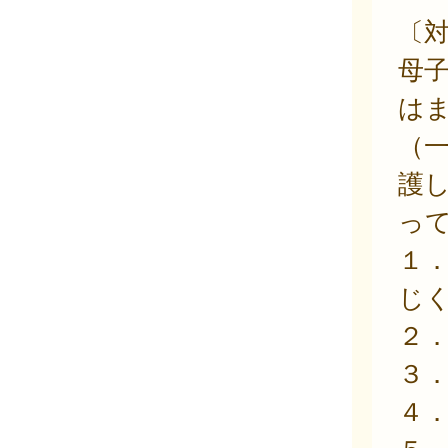
〔
母
は
（一
護
っ
１
じ
２
３
４