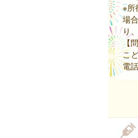
※
場
り
【
こ
電