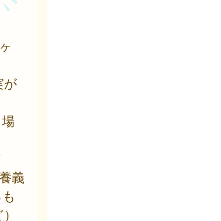
ヶ
実が
る場
ド
養義
るも
ど）