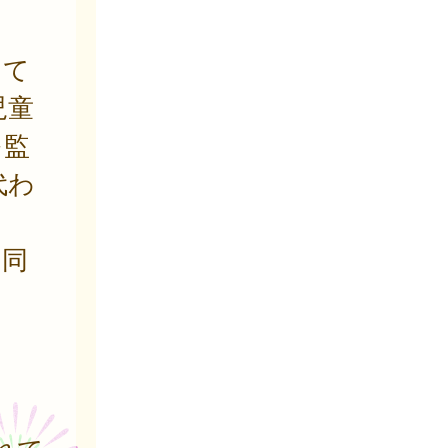
あて
児童
を監
代わ
を同