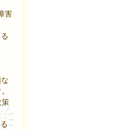
障害
方
きる
類な
す。
政策
よる