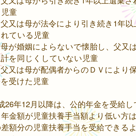
．父又は母から引き続き1年以上遺棄さ
る児童
．父又は母が法令により引き続き1年以
されている児童
．母が婚姻によらないで懐胎し、父又
生計を同じくしていない児童
．父又は母が配偶者からのＤＶにより
令を受けた児童
成26年12月以降は、公的年金を受給し
も年金額が児童扶養手当額より低い方
の差額分の児童扶養手当を受給できる