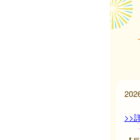
20
>>