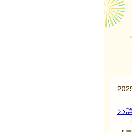
20
>>