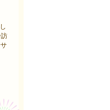
し
や訪
でサ