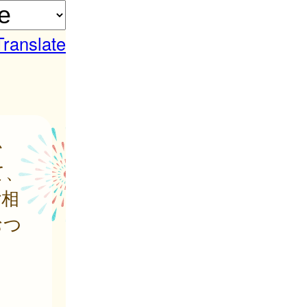
Translate
か
て、
ご相
おつ