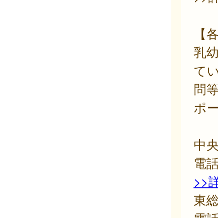
【
乳
て
問
ポ
中央
電
>>
東