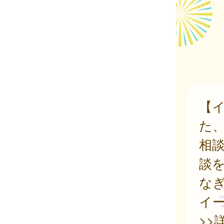
【
た
相
談
な
イ
>>