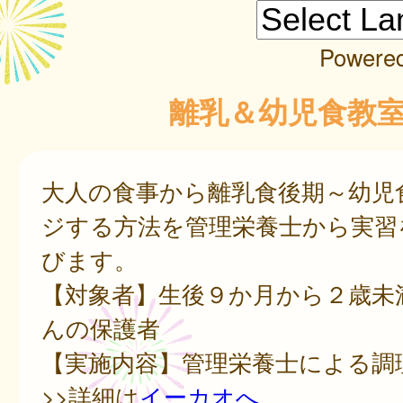
Powere
離乳＆幼児食教
大人の食事から離乳食後期～幼児
ジする方法を管理栄養士から実習
びます。
【対象者】生後９か月から２歳未
んの保護者
【実施内容】管理栄養士による調
>>詳細は
イーカオへ