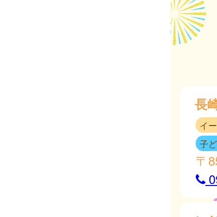
長
イー
子ど
〒8
0