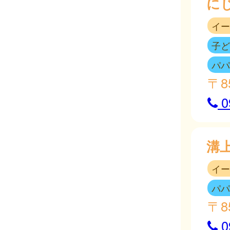
に
イー
子ど
パパ
〒8
0
溝
イー
パパ
〒8
0